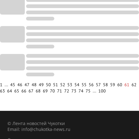
1
...
45
46
47
48
49
50
51
52
53
54
55
56
57
58
59
60
61
62
63
64
65
66
67
68
69
70
71
72
73
74
75
...
100
© Лента новостей Чукотки
Email:
info@chukotka-news.ru