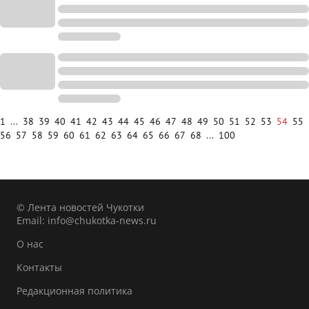
1
...
38
39
40
41
42
43
44
45
46
47
48
49
50
51
52
53
54
55
56
57
58
59
60
61
62
63
64
65
66
67
68
...
100
© Лента новостей Чукотки
Email:
info@chukotka-news.ru
О нас
Контакты
Редакционная политика