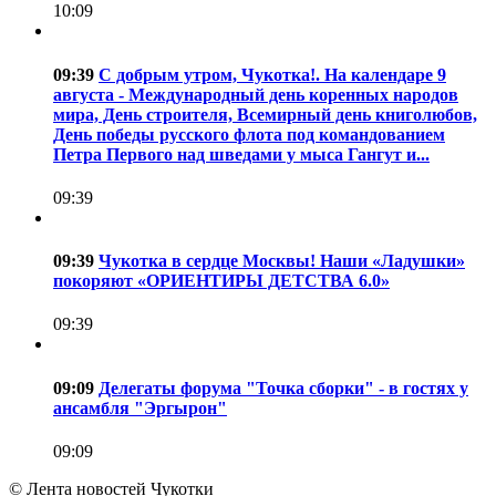
10:09
09:39
С добрым утром, Чукотка!. На календаре 9
августа - Международный день коренных народов
мира, День строителя, Всемирный день книголюбов,
День победы русского флота под командованием
Петра Первого над шведами у мыса Гангут и...
09:39
09:39
Чукотка в сердце Москвы! Наши «Ладушки»
покоряют «ОРИЕНТИРЫ ДЕТСТВА 6.0»
09:39
09:09
Делегаты форума "Точка сборки" - в гостях у
ансамбля "Эргырон"
09:09
© Лента новостей Чукотки