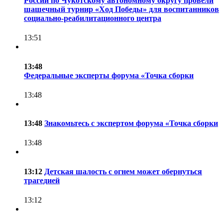
России по Чукотскому автономному округу провели
шашечный турнир «Ход Победы» для воспитанников
социально-реабилитационного центра
13:51
13:48
Федеральные эксперты форума «Точка сборки
13:48
13:48
Знакомьтесь с экспертом форума «Точка сборки
13:48
13:12
Детская шалость с огнем может обернуться
трагедией
13:12