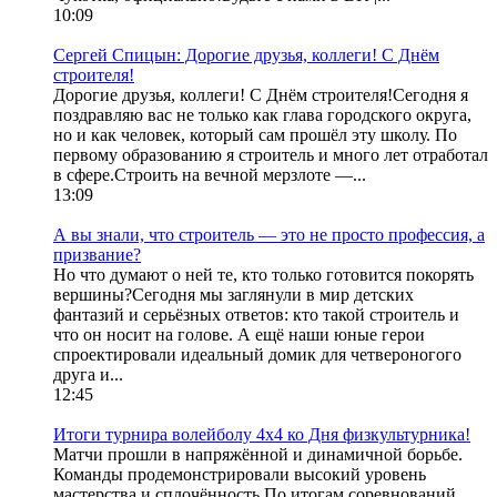
10:09
Сергей Спицын: Дорогие друзья, коллеги! С Днём
строителя!
Дорогие друзья, коллеги! С Днём строителя!Сегодня я
поздравляю вас не только как глава городского округа,
но и как человек, который сам прошёл эту школу. По
первому образованию я строитель и много лет отработал
в сфере.Строить на вечной мерзлоте —...
13:09
А вы знали, что строитель — это не просто профессия, а
призвание?
Но что думают о ней те, кто только готовится покорять
вершины?Сегодня мы заглянули в мир детских
фантазий и серьёзных ответов: кто такой строитель и
что он носит на голове. А ещё наши юные герои
спроектировали идеальный домик для четвероногого
друга и...
12:45
Итоги турнира волейболу 4х4 ко Дня физкультурника!
Матчи прошли в напряжённой и динамичной борьбе.
Команды продемонстрировали высокий уровень
мастерства и сплочённость.По итогам соревнований