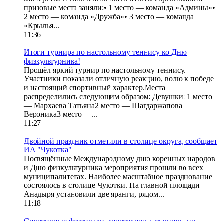
призовые места заняли:• 1 место — команда «Админы»•
2 место — команда «Дружба»• 3 место — команда
«Крылья...
11:36
Итоги турнира по настольному теннису ко Дню
физкультурника!
Прошёл яркий турнир по настольному теннису.
Участники показали отличную реакцию, волю к победе
и настоящий спортивный характер.Места
распределились следующим образом: Девушки: 1 место
— Мархаева Татьяна2 место — Шагдаржапова
Вероника3 место —...
11:27
Двойной праздник отметили в столице округа, сообщает
ИА "Чукотка"
Посвящённые Международному дню коренных народов
и Дню физкультурника мероприятия прошли во всех
муниципалитетах. Наиболее масштабное празднование
состоялось в столице Чукотки. На главной площади
Анадыря установили две яранги, рядом...
11:18
Спортивные фестивали, спартакиады, турниры по