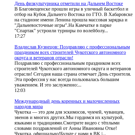
День физкультурника отметили на Дальнем Востоке
В Благовещенске прошли игры в уличный баскетбол и
отбор на Кубок Дальнего Востока по ГТО. В Хабаровске
на стадионе имени Ленина прошла массовая зарядка и
"Дальневосточные игры".На Камчатке в парке
"Спартак" устроили турниры по волейболу...
17:27
Владислав Кузнецов: Поздравляю с профессиональным
праздником всех строителей Чукотского автономного
округа и ветеранов отрасли!
Поздравляю с профессиональным праздником всех
строителей Чукотского автономного округа и ветеранов
отрасли! Сегодня наша страна отмечает День строителя.
Эта профессия у нас всегда пользовалась большим
уважением. И это заслуженно:...
12:03
Международный день коренных и малочисленных
народов мира
Чукотка — это дом для эскимосов, чукчей, чуванцев,
эвенов и многих других.Мы гордимся их культурой,
языками и традициями.Смотрите видео с тёплыми
словами поздравлений от Анны Ивановны Отке!
Чукотка, официально!Будьте с нами в BK |...