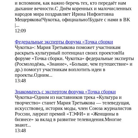
и вспомним, как важно беречь тех, кто передаёт нам
дыхание вечности.С Днём коренных и малочисленных
народов мира поздравляет Ирина Нифонтовна
Мещерякова!Чукотка, официально!Будьте с нами в BK
|...
12:09
Федеральные эксперты форума «Точка сборки
Чукотка»: Мария Третьякова поможет участникам
раскрыть культурный потенциал своих проектовНа
форуме «Точка сборки. Чукотка» федеральные эксперты
(Росмолодёжь, «Знание», «Больше, чем путешествие» и
др.) помогут участникам воплотить идеи в
проекты.Одним...
13:48
Знакомьтесь с экспертом форума «Точка сборки
Чукотка»Одним из наставников трека «Культура и
творчество» станет Мария Третьякова — телеведущая,
искусствовед, историк моды, член Союза журналистов
России, лауреат премий «ТЭФИ» и «Женщины в
бизнесе» за вклад в развитие телевидения.Многие
знают...
13:48