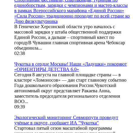
единоборствам, зарядки с чемпионами и мастер-классы
в рамках Всероссийского марафона «Единой России»
«Сила России» традиционно проходят по всей стране ко
Дню физкультурника
В Геническе Херсонской области утро началось с
массовой зарядки у штаба общественной поддержки
Единой России, а дальше – спортивный квест по
городуВ Чувашии главная спортивная арена Чебоксар
объединила...
02:38
Чукотка в сердце Москвы! Наши «Ладушки» покоряют
«ОРИЕНТИРЫ ДЕТСТВА 6.0»
Сегодня 8 августа на главной площадке страны — в
кластере «Ломоносов» — дан старт главному событию
Года дошкольного образования России.Чукотский
автономный округ представляет Ракаева Анна,
заместитель председателя регионального отделения
ВОО...
09:39
Экологический мониторинг Севморпути проведут
учёные в округе, сообщает ИА "Чукотка"
Стартовал пятый сезон масштабной программы