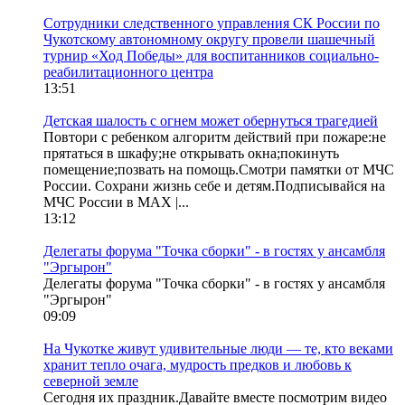
Сотрудники следственного управления СК России по
Чукотскому автономному округу провели шашечный
турнир «Ход Победы» для воспитанников социально-
реабилитационного центра
13:51
Детская шалость с огнем может обернуться трагедией
Повтори с ребенком алгоритм действий при пожаре:не
прятаться в шкафу;не открывать окна;покинуть
помещение;позвать на помощь.Смотри памятки от МЧС
России. Сохрани жизнь себе и детям.Подписывайся на
МЧС России в MAX |...
13:12
Делегаты форума "Точка сборки" - в гостях у ансамбля
"Эргырон"
Делегаты форума "Точка сборки" - в гостях у ансамбля
"Эргырон"
09:09
На Чукотке живут удивительные люди — те, кто веками
хранит тепло очага, мудрость предков и любовь к
северной земле
Сегодня их праздник.Давайте вместе посмотрим видео