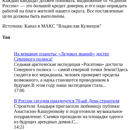
Каждый кандидат должен понимать: выдвижение от «Единой
России» — это большой кредит доверия, и его надо оправдать
работой на благо жителей нашего округа. Все поставленные
цели должны быть выполнены.
Источник:
Канал в МАКС "Владислав Кузнецов"
Топ
На вершине планеты: «Ледокол знаний» достиг
Северного полюса!
Седьмая арктическая экспедиция «Росатома» достигла
Северного полюса — самой северной точки Земли!Здесь
сходятся все меридианы, человек проверяет пределы
возможного, а наука становится проводником в
будущее.В этом году наша экспедиция стала...
17:06
В России сегодня празднуется 70-ый День строителя
Строители Анадыря пригласили любимицу публики
Анастасию Кашурникову и подготовили музыкальное
поздравление. Съемки проходили на площадке одного
из будущих арендных домов.С...
14:21