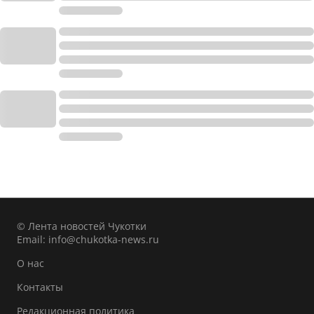
© Лента новостей Чукотки
Email:
info@chukotka-news.ru
О нас
Контакты
Редакционная политика