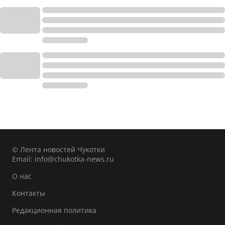
© Лента новостей Чукотки
Email:
info@chukotka-news.ru
О нас
Контакты
Редакционная политика