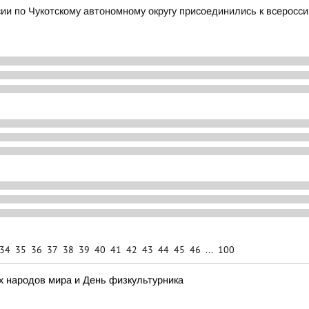
и по Чукотскому автономному округу присоединились к всеросси
34
35
36
37
38
39
40
41
42
43
44
45
46
...
100
х народов мира и День физкультурника