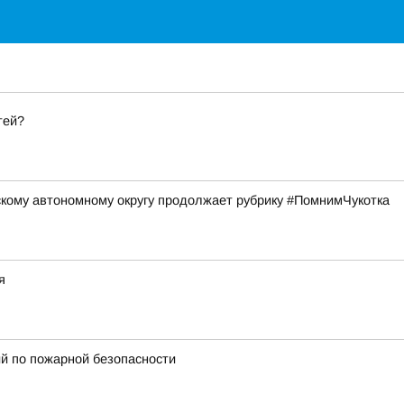
тей?
кому автономному округу продолжает рубрику #ПомнимЧукотка
я
ий по пожарной безопасности