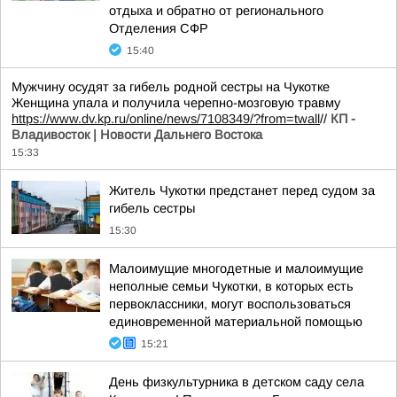
отдыха и обратно от регионального
Отделения СФР
15:40
Мужчину осудят за гибель родной сестры на Чукотке
Женщина упала и получила черепно-мозговую травму
https://www.dv.kp.ru/online/news/7108349/?from=twall
//
КП -
Владивосток | Новости Дальнего Востока
15:33
Житель Чукотки предстанет перед судом за
гибель сестры
15:30
Малоимущие многодетные и малоимущие
неполные семьи Чукотки, в которых есть
первоклассники, могут воспользоваться
единовременной материальной помощью
15:21
День физкультурника в детском саду села