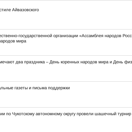
стиле Айвазовского
твенно-государственной организации «Ассамблея народов России
народов мира
тмечают два праздника – День коренных народов мира и День фи
альные газеты и письма поддержки
ии по Чукотскому автономному округу провели шашечный турнир