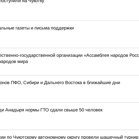
поступили на Чукотку
альные газеты и письма поддержки
твенно-государственной организации «Ассамблея народов России
народов мира
ионов ПФО, Сибири и Дальнего Востока в ближайшие дни
ди Анадыря нормы ГТО сдали свыше 50 человек
сии по Чукотскому автономному округу провели шашечный турнир