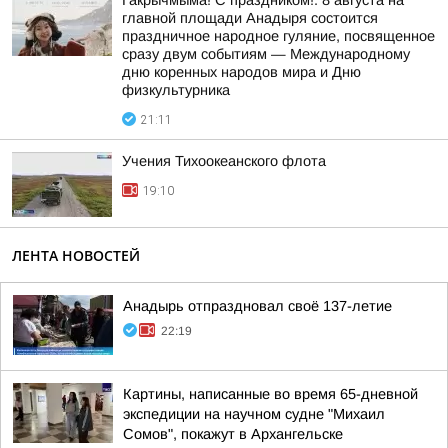
Гакрычмыма! С праздником!. 8 августа на
главной площади Анадыря состоится
праздничное народное гуляние, посвященное
сразу двум событиям — Международному
дню коренных народов мира и Дню
физкультурника
21:11
Учения Тихоокеанского флота
19:10
ЛЕНТА НОВОСТЕЙ
Анадырь отпраздновал своё 137-летие
22:19
Картины, написанные во время 65-дневной
экспедиции на научном судне "Михаил
Сомов", покажут в Архангельске