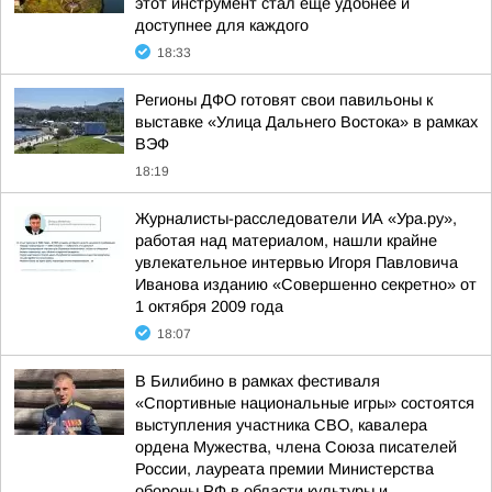
этот инструмент стал ещё удобнее и
доступнее для каждого
18:33
Регионы ДФО готовят свои павильоны к
выставке «Улица Дальнего Востока» в рамках
ВЭФ
18:19
Журналисты-расследователи ИА «Ура.ру»,
работая над материалом, нашли крайне
увлекательное интервью Игоря Павловича
Иванова изданию «Совершенно секретно» от
1 октября 2009 года
18:07
В Билибино в рамках фестиваля
«Спортивные национальные игры» состоятся
выступления участника СВО, кавалера
ордена Мужества, члена Союза писателей
России, лауреата премии Министерства
обороны РФ в области культуры и...