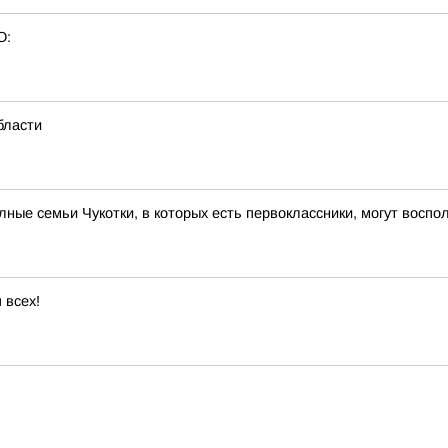
О:
бласти
ые семьи Чукотки, в которых есть первоклассники, могут вос
 всех!