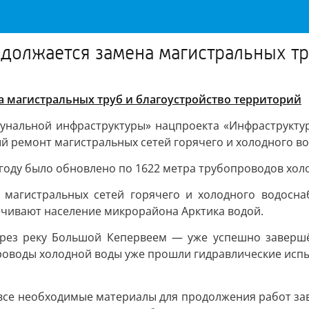
должается замена магистральных тр
 магистральных труб и благоустройство территорий
унальной инфраструктуры» нацпроекта «Инфраструкту
й ремонт магистральных сетей горячего и холодного в
году было обновлено по 1622 метра трубопроводов хол
 магистральных сетей горячего и холодного водосн
ечивают население микрорайона Арктика водой.
рез реку Большой Кепервеем — уже успешно завершён
проводы холодной воды уже прошли гидравлические испы
 все необходимые материалы для продолжения работ зав