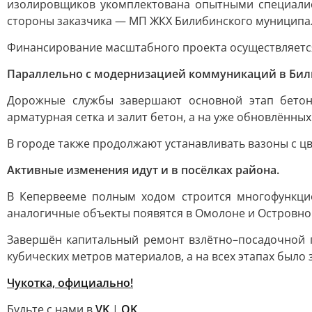
изолировщиков укомплектована опытными специалис
стороны заказчика — МП ЖКХ Билибинского муниципал
Финансирование масштабного проекта осуществляется 
Параллельно с модернизацией коммуникаций в Били
Дорожные службы завершают основной этап бетони
арматурная сетка и залит бетон, а на уже обновлённ
В городе также продолжают устанавливать вазоны с цв
Активные изменения идут и в посёлках района.
В Кепервееме полным ходом строится многофункци
аналогичные объекты появятся в Омолоне и Островно
Завершён капитальный ремонт взлётно–посадочной п
кубических метров материалов, а на всех этапах было
Чукотка, официально!
Будьте с нами в
VK
|
OK