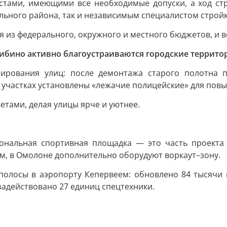
тами, имеющими все необходимые допуски, а ход стро
ьного района, так и независимым специалистом строй
из федерального, окружного и местного бюджетов, и вс
бино активно благоустраиваются городские террито
рования улиц: после демонтажа старого полотна пр
ых участках установлены «лежачие полицейские» для по
етами, делая улицы ярче и уютнее.
ональная спортивная площадка — это часть проекта 
м, в Омолоне дополнительно оборудуют воркаут–зону.
олосы в аэропорту Кепервеем: обновлено 84 тысячи 
 задействовано 27 единиц спецтехники.