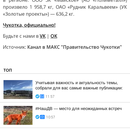
в регионе. ООО ЗК «Майское» (АО «Полиметалл»)
произвело 1 958,7 кг, ОАО «Рудник Каральвеем» (УК
«Золотые проекты») — 636,2 кг.
Чукотка, официально!
Будьте с нами в
VK
|
OK
Источник:
Канал в МАКС "Правительство Чукотки"
ТОП
Учитывая важность и актуальность темы,
собрали для вас самые важные публикации:
11:57
#НашДВ — место для неожиданных встреч
10:57