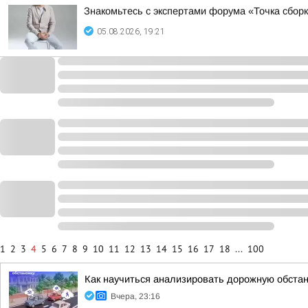
Знакомьтесь с экспертами форума «Точка сборк
05.08.2026, 19:21
1
2
3
4
5
6
7
8
9
10
11
12
13
14
15
16
17
18
...
100
Как научиться анализировать дорожную обстан
Вчера, 23:16