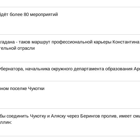
йдёт более 80 мероприятий
агадана - таков маршрут профессиональной карьеры Константина
ительной отрасли
бернатора, начальника окружного департамента образования Арю
ном поселке Чукотки
 бы соединить Чукотку и Аляску через Берингов пролив, имеет см
ллин: