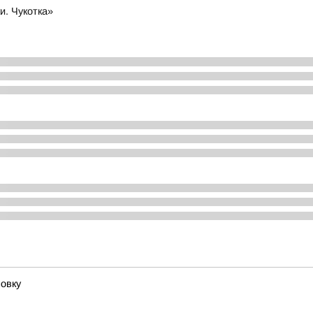
и. Чукотка»
овку