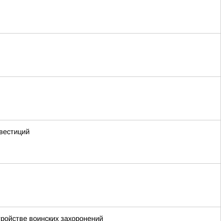
вестиций
тройстве воинских захоронений