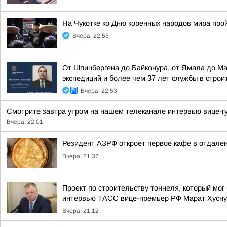
На Чукотке ко Дню коренных народов мира про
Вчера, 22:53
От Шпицбергена до Байконура, от Ямала до М
экспедиций и более чем 37 лет службы в стро
Вчера, 22:53
Смотрите завтра утром на нашем телеканале интервью вице-гу
Вчера, 22:01
Резидент АЗРФ откроет первое кафе в отдален
Вчера, 21:37
Проект по строительству тоннеля, который мог
интервью ТАСС вице-премьер РФ Марат Хусну
Вчера, 21:12