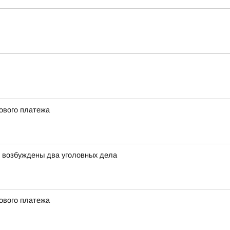
сового платежа
й возбуждены два уголовных дела
сового платежа