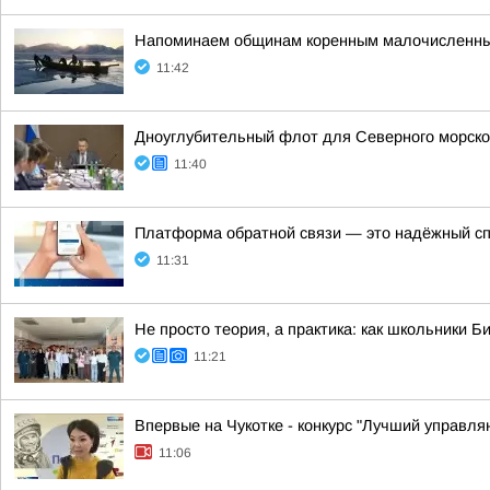
Напоминаем общинам коренным малочисленных 
11:42
Дноуглубительный флот для Северного морског
11:40
Платформа обратной связи — это надёжный сп
11:31
Не просто теория, а практика: как школьники 
11:21
Впервые на Чукотке - конкурс "Лучший управл
11:06