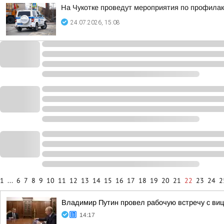
На Чукотке проведут мероприятия по профила
24.07.2026, 15:08
1
...
6
7
8
9
10
11
12
13
14
15
16
17
18
19
20
21
22
23
24
2
Владимир Путин провел рабочую встречу с в
14:17