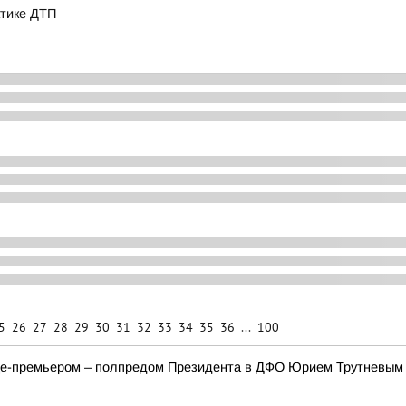
ктике ДТП
5
26
27
28
29
30
31
32
33
34
35
36
...
100
ице-премьером – полпредом Президента в ДФО Юрием Трутневым