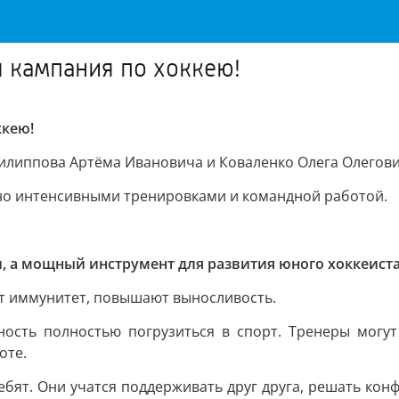
я кампания по хоккею!
ккею!
илиппова Артёма Ивановича и Коваленко Олега Олегови
ено интенсивными тренировками и командной работой.
, а мощный инструмент для развития юного хоккеиста
т иммунитет, повышают выносливость.
ность полностью погрузиться в спорт. Тренеры могут
оте.
ебят. Они учатся поддерживать друг друга, решать кон