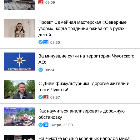
09:09
Проект Семейная мастерская «Северные
узоры»: когда традиции оживают в руках
детей
08:30
За минувшие сутки на территории Чукотского
АО:
08:24
С Днём физкультурника, дорогие жители и
гости Чукотки!
07:57
Как научиться анализировать дорожную
обстановку
Вчера, 23:08
На Чукотке ко Дню коренных народов мира