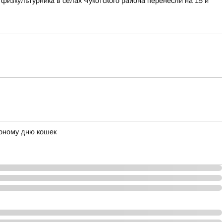
изкультурника в сёлах Чукотского района перенесли на 15 и
ирному дню кошек