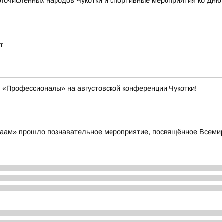
очисленных народов Чукотки и спортивные мероприятия ко Дню ф
т
 «Профессионалы» на августовской конференции Чукотки!
айваам» прошло познавательное мероприятие, посвящённое Всем