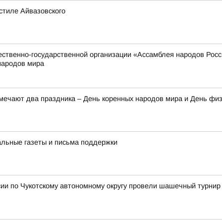
стиле Айвазовского
твенно-государственной организации «Ассамблея народов России
народов мира
тмечают два праздника – День коренных народов мира и День фи
альные газеты и письма поддержки
ии по Чукотскому автономному округу провели шашечный турнир