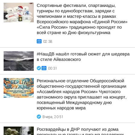
Спортивные фестивали, спартакиады,
турниры по единоборствам, зарядки с
чемпионами и мастер-классы в рамках
Всероссийского марафона «Единой России»
«Сила России» традиционно проходят по
всей стране ко Дню физкультурника
02:38
#НашДВ нашёл готовый сюжет для шедевра
в стиле Айвазовского
00:31
Региональное отделение Общероссийской
общественно-государственной организации
«Ассамблея народов России» Чукотского
автономного округа приглашает на концерт,
посвященный Международному дню
коренных народов мира
Вчера, 20:51
Росгвардейцы в ДНР получают из дома
региональные газеты и письма поддержки