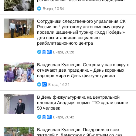
Вчера, 20:54
Сотрудники следственного управления СК
России по Чукотскому автономному округу
провели шашечный турнир «Ход Победы»
для воспитанников социально-
реабилитационного центра
Вчера, 20:28
Владислав Кузнецов: Сегодня у нас в округе
отмечают два праздника – День коренных
народов мира и День физкультурника
Вчера, 16:24
В День физкультурника на центральной
площади Анадыря нормы ГТО сдали свыше
50 человек
Вчера, 20:42
Владислав Кузнецов: Поздравляю всех
жителей с. Ламутское с 90-летием со дня