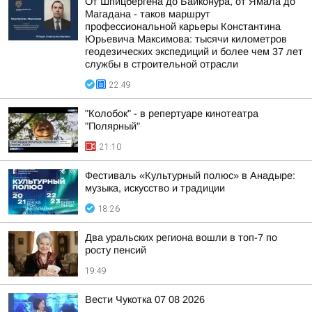
От Шпицбергена до Байконура, от Ямала до
Магадана - таков маршрут
профессиональной карьеры Константина
Юрьевича Максимова: тысячи километров
геодезических экспедиций и более чем 37 лет
службы в строительной отрасли
22:49
"Колобок" - в репертуаре кинотеатра
"Полярный"
21:10
Фестиваль «Культурный полюс» в Анадыре:
музыка, искусство и традиции
18:26
Два уральских региона вошли в топ-7 по
росту пенсий
19:49
Вести Чукотка 07 08 2026