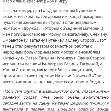
мясо оленя, красную рыбу и икру.
На гала-концерте в Государственном Бурятском
академическом театре драмы им. Хоца Намсараева
чукотские женщины выступили с танцевальным
номером «Дружба», который объединил матерей и
жён погибших героев - Ирину Кайсагалиеву, Снежану
Омрынтонау, Татьяну Нутенкеу и Елену Сторож. Этот
танец стал результатом совместной работы с
народным фольклорным эскимосским ансамблем
«Атасикун». Затем Татьяна Нутенкеу и Елена Сторож
исполнили песню «Нунлигран» Галины Тагриной, а
Жанна Антонова, мама погибшего защитника,
прочитала стихотворение Натальи Гониевой «Три
чукотских воина», посвящение всем героям Родины.
«Мой сын служил в медицинской роте, спасал жизни
раненых солдат. Мне было очень волнительно
сегодня выйти на сцену, на такую широкую публику я
выступала в первый раз. Большое спасибо фонду