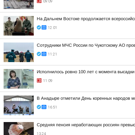
09:09
На Дальнем Востоке продолжается всероссийск
12:01
Сотрудники МЧС России по Чукотскому АО про
11:21
Исполнилось ровно 100 лет с момента высадки
11:09
В Анадыре отметили День коренных народов м
16:51
Средняя пенсия неработающих россиян превыси
13:24