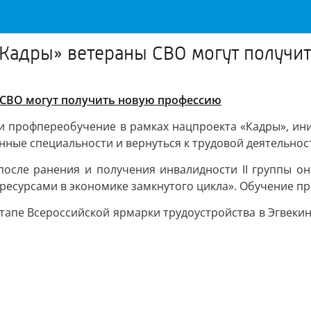
«Кадры» ветераны СВО могут получ
 СВО могут получить новую профессию
ти профпереобучение в рамках нацпроекта «Кадры», ин
нные специальности и вернуться к трудовой деятельнос
осле ранения и получения инвалидности II группы он
есурсами в экономике замкнутого цикла». Обучение про
апе Всероссийской ярмарки трудоустройства в Эгвекин