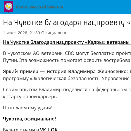
На Чукотке благодаря нацпроекту 
Официально
1 июля 2026, 21:39
На Чукотке благодаря нацпроекту «Кадры» ветераны
В Чукотском АО ветераны СВО могут бесплатно прой
Путин. Эта возможность помогает освоить востребова
Яркий пример — история Владимира Жерносенко:
п
программу «Экологическая безопасность: Управление р
Своим опытом Владимир поделился на федеральном эт
к старту новой карьеры.
Пожелаем ему удачи!
Чукотка, официально!
Будьте с нами в
VK
|
OK