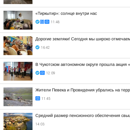
«Тиркытир»: солнце внутри нас
11:48
Дорогие земляки! Сегодня мы широко отмечае
16:42
В Чукотском автономном округе прошла акция 
12:09
Жители Певека и Провидения убрались на терр
11:45
Средний размер пенсионного обеспечения свы
14:03