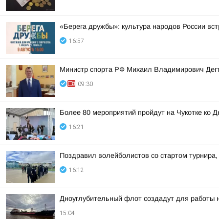
«Берега дружбы»: культура народов России вст
16:57
Министр спорта РФ Михаил Владимирович Дегт
09:30
Более 80 мероприятий пройдут на Чукотке ко 
16:21
Поздравил волейболистов со стартом турнира,
16:12
Дноуглубительный флот создадут для работы н
15:04