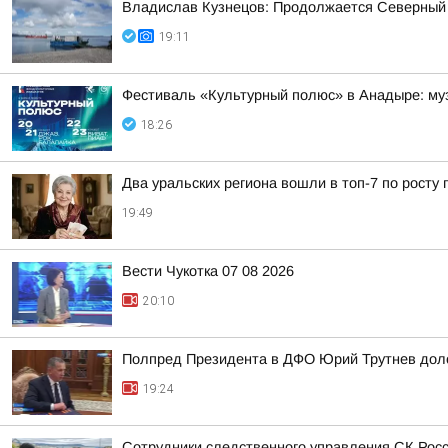
Владислав Кузнецов: Продолжается Северный
19:11
Фестиваль «Культурный полюс» в Анадыре: муз
18:26
Два уральских региона вошли в топ-7 по росту 
19:49
Вести Чукотка 07 08 2026
20:10
Полпред Президента в ДФО Юрий Трутнев дол
19:24
Сотрудники следственного управления СК Росси