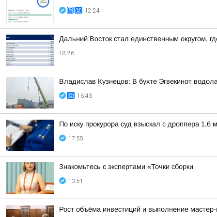
12:24
Дальний Восток стал единственным округом, г
18:26
Владислав Кузнецов: В бухте Эгвекинот водол
16:43
По иску прокурора суд взыскал с дроппера 1,6 
17:55
Знакомьтесь с экспертами «Точки сборки
13:51
Рост объёма инвестиций и выполнение мастер-