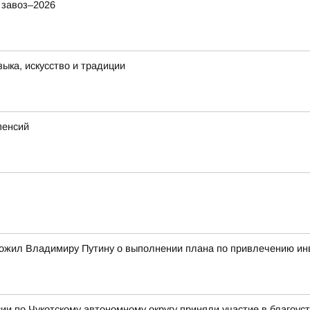
 завоз–2026
ыка, искусство и традиции
пенсий
ожил Владимиру Путину о выполнении плана по привлечению ин
и по Чукотскому автономному округу приняли участие в благоус