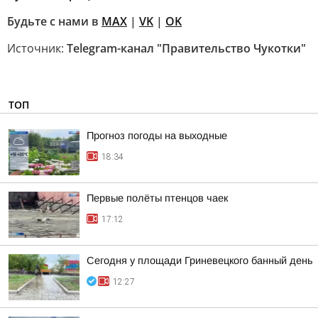
Будьте с нами в
MAX
|
VK
|
OK
Источник:
Telegram-канал "Правительство Чукотки"
ТОП
Прогноз погоды на выходные
18:34
Первые полёты птенцов чаек
17:12
Сегодня у площади Гриневецкого банный день
12:27