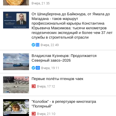
Вчера, 21:35
От Шпицбергена до Байконура, от Ямала до
Магадана - таков маршрут
профессиональной карьеры Константина
Юрьевича Максимова: тысячи километров
геодезических экспедиций и более чем 37 лет
службы в строительной отрасли
Вчера, 22:49
Владислав Кузнецов: Продолжается
Северный завоз–2026
Вчера, 19:11
Первые полёты птенцов чаек
Вчера, 17:12
"Колобок" - в репертуаре кинотеатра
"Полярный"
Вчера, 21:10