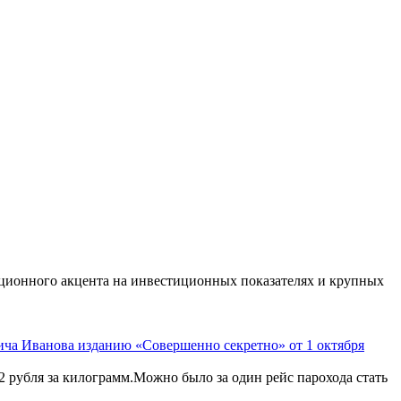
иционного акцента на инвестиционных показателях и крупных
ича Иванова изданию «Совершенно секретно» от 1 октября
2 рубля за килограмм.Можно было за один рейс парохода стать