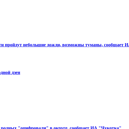
части пройдут небольшие дожди, возможны туманы, сообщает 
дной дзен
 родных "оцифровали" в округе, сообщает ИА "Чукотка"