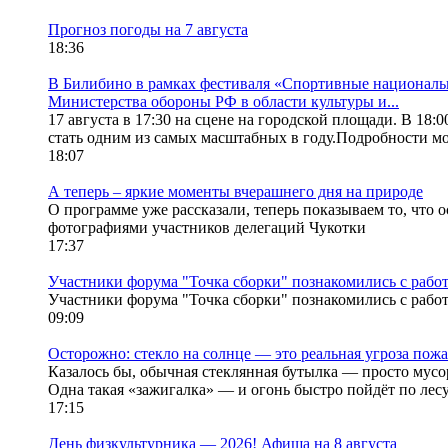
Прогноз погоды на 7 августа
18:36
В Билибино в рамках фестиваля «Спортивные национальн
Министерства обороны РФ в области культуры и...
17 августа в 17:30 на сцене на городской площади. В 18
стать одним из самых масштабных в году.Подробности мо
18:07
А теперь – яркие моменты вчерашнего дня на природе
О программе уже рассказали, теперь показываем то, что 
фотографиями участников делегаций Чукотки
17:37
Участники форума "Точка сборки" познакомились с рабо
Участники форума "Точка сборки" познакомились с рабо
09:09
Осторожно: стекло на солнце — это реальная угроза пожа
Казалось бы, обычная стеклянная бутылка — просто мусор
Одна такая «зажигалка» — и огонь быстро пойдёт по лесу.
17:15
День физкультурника — 2026! Афиша на 8 августа