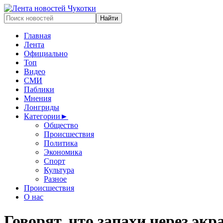
Главная
Лента
Официально
Топ
Видео
СМИ
Паблики
Мнения
Лонгриды
Категории
►
Общество
Происшествия
Политика
Экономика
Спорт
Культура
Разное
Происшествия
О нас
Говорят, что запахи через экр