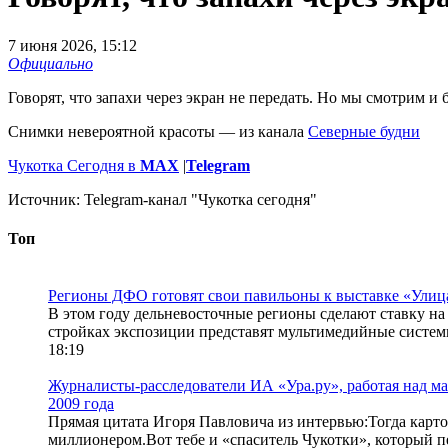
7 июня 2026, 15:12
Официально
Говорят, что запахи через экран не передать. Но мы смотрим и 
Снимки невероятной красоты — из канала
Северные будни
Чукотка Сегодня в
МАХ
|
Telegram
Источник:
Telegram-канал "Чукотка сегодня"
Топ
Регионы ДФО готовят свои павильоны к выставке «Улиц
В этом году дельневосточные регионы сделают ставку н
стройках экспозиции представят мультимедийные системы
18:19
Журналисты-расследователи ИА «Ура.ру», работая над м
2009 года
Прямая цитата Игоря Павловича из интервью:Тогда картош
миллионером.Вот тебе и «спаситель Чукотки», который пе