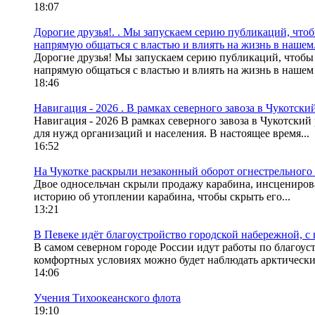
18:07
Дорогие друзья!. . Мы запускаем серию публикаций, что
напрямую общаться с властью и влиять на жизнь в нашем.
Дорогие друзья! Мы запускаем серию публикаций, чтобы
напрямую общаться с властью и влиять на жизнь в нашем
18:46
Навигация - 2026 . В рамках северного завоза в Чукотск
Навигация - 2026 В рамках северного завоза в Чукотски
для нужд организаций и населения. В настоящее время...
16:52
На Чукотке раскрыли незаконный оборот огнестрельного
Двое односельчан скрыли продажу карабина, инсценирова
историю об утоплении карабина, чтобы скрыть его...
13:21
В Певеке идёт благоустройство городской набережной, с
В самом северном городе России идут работы по благоуст
комфортных условиях можно будет наблюдать арктические 
14:06
Учения Тихоокеанского флота
19:10