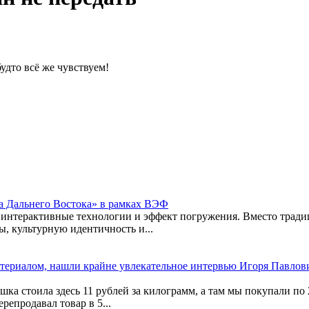
будто всё же чувствуем!
а Дальнего Востока» в рамках ВЭФ
а интерактивные технологии и эффект погружения. Вместо трад
, культурную идентичность и...
атериалом, нашли крайне увлекательное интервью Игоря Павлов
ка стоила здесь 11 рублей за килограмм, а там мы покупали по 
репродавал товар в 5...