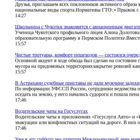
Друзья, приглашаем всех поклонников активного образа
национальные виды спорта.Нормативы ГТО: • Прыжок с м
14:27
Школьница с Чукотки знакомится с авиационным двигат
Ученица Чукотского профильного лицея Алина Долотова 
образовательную программу в Пермском Политехе.Вместе 
15:57
Чистые тротуары, комфорт пешеходов — состоялся очере
Основной акцент в ходе обхода был сделан на состояни
мусора на придомовых территорияхзакрытие ревизий кана
15:57
В Астрахани судебные приставы не дали мужчине задохн
По информации УФССП России, сотрудники ведомства от
оседать на землю, у него начались судороги и пошла пена
17:46
Водительские чаты на Госуслугах
Водительские чаты в приложениях «Госуслуги Авто» и «
эвакуации или конфликтных ситуаций на дороге. В них о
17:46
Уже в эту субботу мы отметим Международный день коре