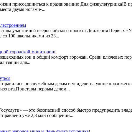
 жизни присоединиться к празднованию Дня физкультурника!В п
еста двумя ногами•...
елестроением
стала участницей всероссийского проекта Движения Первых «Уни
со 100 школьниками из 23...
дной городской мониторинг
е пешеходных зон и общий комфорт горожан. Среди ключевых по
лизации для...
уться
правились по служебным делам и увидели на улице прохожего 
 изо рта.Приставы первым делом...
Госуслуги» — это безопасный способ быстро предупредить владе
тправлено уже 2,3 млн сообщений....
нных народов мира и День физкультурника!