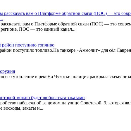
бы рассказать вам о Платформе обратной связи (ПОС) — это со
..
 рассказать вам о Платформе обратной связи (ПОС) — это совр
 регионе. ПОС — это единый канал...
ий район поступило топливо
й район поступило топливо.На танкере «Аммолит» для сёл Лавре
 оружия
в его утопление в рекеНа Чукотке полиция раскрыла схему нез
 которой можно будет любоваться закатами
ройству набережной за домом на улице Советской, 9, которая яв
восходы, закаты и...