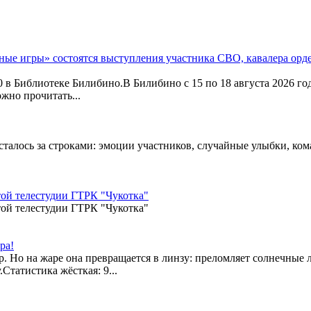
ые игры» состоятся выступления участника СВО, кавалера орде
:00 в Библиотеке Билибино.В Билибино с 15 по 18 августа 2026 г
жно прочитать...
осталось за строками: эмоции участников, случайные улыбки, ко
той телестудии ГТРК "Чукотка"
той телестудии ГТРК "Чукотка"
ра!
. Но на жаре она превращается в линзу: преломляет солнечные 
Статистика жёсткая: 9...