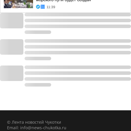
11:39
© Лента новостей Чукотки
Email:
info@news-chukotka.ru