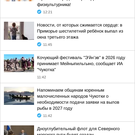
физкультурника!
12:21
Новости, от которых сжимается сердце: в
Приморье шестилетний ребёнок выпал из
окна третьего этажа
11:45
Кочующий фестиваль "Э’йн’эв" в 2026 году
принимает Мейныпильгыно, сообщает ИА
"Чукотка"
11:42
Напоминаем общинам коренным
малочисленных народов Чукотки о
необходимости подачи заявки на вылов
рыбы в 2027 году
11:42
Дноуглубительный флот для Северного
морского пути будет создан