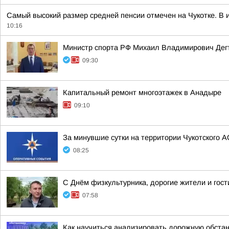
Самый высокий размер средней пенсии отмечен на Чукотке. В и
10:16
Министр спорта РФ Михаил Владимирович Дегт
09:30
Капитальный ремонт многоэтажек в Анадыре
09:10
За минувшие сутки на территории Чукотского А
08:25
С Днём физкультурника, дорогие жители и гости
07:58
Как научиться анализировать дорожную обстан