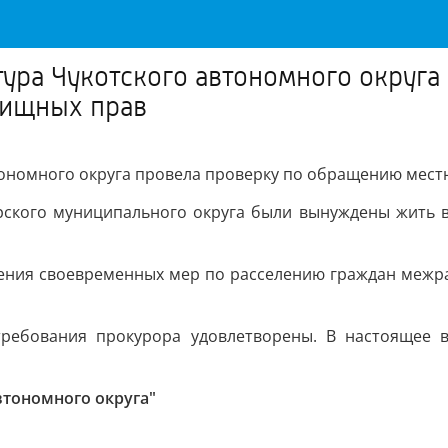
ура Чукотского автономного округа
лищных прав
тономного округа провела проверку по обращению мест
ырского муниципального округа были вынуждены жить в
ления своевременных мер по расселению граждан межра
требования прокурора удовлетворены. В настоящее
втономного округа"