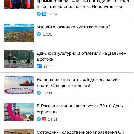
промышленной политики наградили за вклад
в восстановление посёлка Новолуганское
18:34
Угадайте название чукотского села?
17:31
День физкультурника отметили на Дальнем
Востоке
17:29
На вершине планеты: «Ледокол знаний»
достиг Северного полюса!
17:09
В России сегодня празднуется 70-ый День
строителя
14:21
Сотрудники следственного управления СК