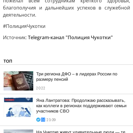
пожелал всем сотрудникам крепкого здоровья,
благополучия и дальнейших успехов в служебной
деятельности.
#ПолицияЧукотки
Источник:
Telegram-канал "Полиция Чукотки"
ТОП
Три региона ДФО – в лидерах России по
размеру пенсий
20:22
Яна Лантратова: Продолжаю рассказывать,
как коллеги в регионах поддерживают семьи
участников СВО
23:09
На Чукотке живут удивительные люди — те,